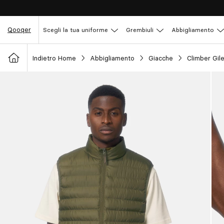
Qooqer
Scegli la tua uniforme
Grembiuli
Abbigliamento
Indietro Home
Abbigliamento
Giacche
Climber Gil