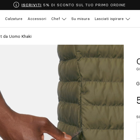
ISCRIVITI
5% DI SCONTO SUL TUO PRIMO ORDINE
Calzature
Accessori
Chef
Su misura
Lasciati ispirare
et da Uomo Khaki
G
G
S