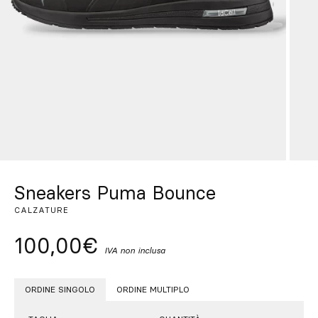
Su misura
Lasciati ispirare
Cerca
IT
ES
EN
FR
DE
PT
Sneakers Puma Bounce
CALZATURE
100,00€
IVA non inclusa
ORDINE SINGOLO
ORDINE MULTIPLO