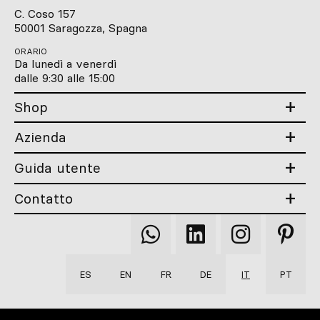
C. Coso 157
50001 Saragozza, Spagna
ORARIO
Da lunedì a venerdì
dalle 9:30 alle 15:00
Shop
Azienda
Guida utente
Contatto
Qooqer
Qooqer
Qooqer
Qooqer
WhatsApp
Linkedin
Instagram
Pintere
ES
EN
FR
DE
IT
PT