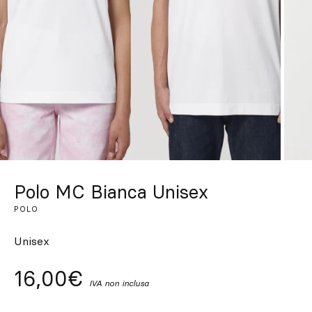
Su misura
Lasciati ispirare
Cerca
IT
ES
EN
FR
DE
PT
Polo MC Bianca Unisex
POLO
Unisex
16,00€
IVA non inclusa