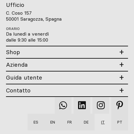
Ufficio
C. Coso 157
50001 Saragozza, Spagna
ORARIO
Da lunedì a venerdì
dalle 9:30 alle 15:00
Shop
Azienda
Guida utente
Contatto
Qooqer
Qooqer
Qooqer
Qooqer
WhatsApp
Linkedin
Instagram
Pintere
ES
EN
FR
DE
IT
PT