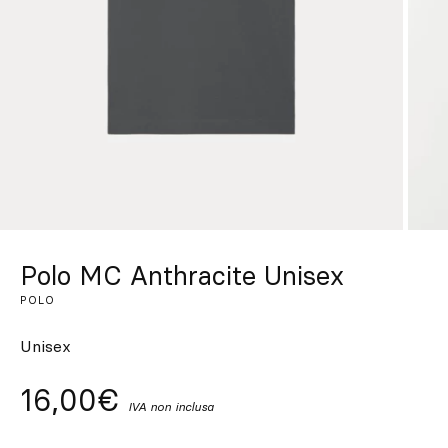
Su misura
Lasciati ispirare
Cerca
IT
ES
EN
FR
DE
PT
Polo MC Anthracite Unisex
POLO
Unisex
16,00€
IVA non inclusa