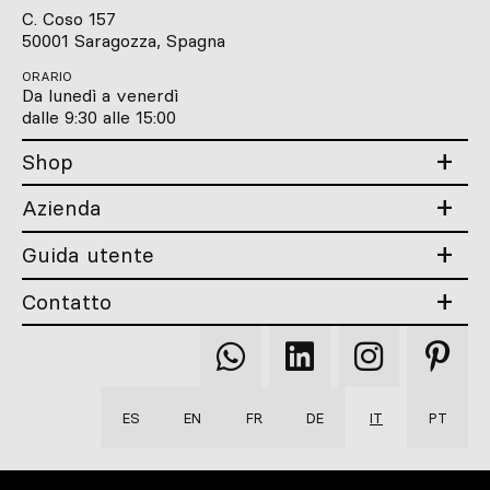
C. Coso 157
50001 Saragozza, Spagna
ORARIO
Da lunedì a venerdì
dalle 9:30 alle 15:00
Shop
Azienda
Guida utente
Contatto
Qooqer
Qooqer
Qooqer
Qooqer
WhatsApp
Linkedin
Instagram
Pintere
ES
EN
FR
DE
IT
PT