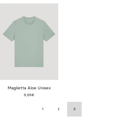
Maglietta Aloe Unisex
9,65€
1
2
3