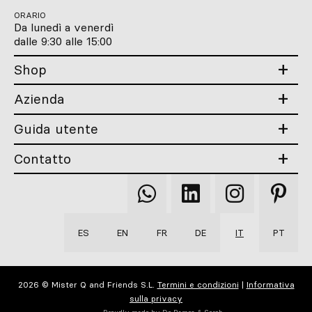
ORARIO
Da lunedì a venerdì
dalle 9:30 alle 15:00
Shop
Azienda
Guida utente
Contatto
Qooqer
Qooqer
Qooqer
Qooqer
WhatsApp
Linkedin
Instagram
Pintere
ES
EN
FR
DE
IT
PT
2026 © Mister Q and Friends S.L.
Termini e condizioni
|
Informativa
sulla privacy