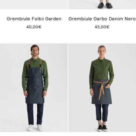
Su misura
Lasciati ispirare
Grembiule Folkii Garden
Grembiule Garbo Denim Nero
40,00€
43,00€
Cerca
IT
ES
EN
FR
DE
PT