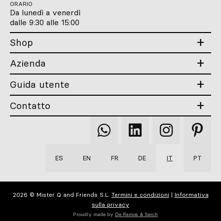
ORARIO
Da lunedì a venerdì
dalle 9:30 alle 15:00
Shop
Azienda
Guida utente
Contatto
Qooqer
Qooqer
Qooqer
Qooqer
WhatsApp
Linkedin
Instagram
Pintere
ES
EN
FR
DE
IT
PT
2026 © Mister Q and Friends S.L.
Termini e condizioni
|
Informativa
sulla privacy
Proudly made by
De Ramos & Serch