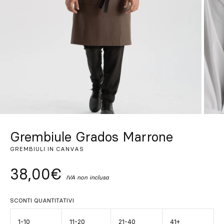
Su misura
Lasciati ispirare
Cerca
IT
ES
EN
FR
DE
PT
Grembiule Grados Marrone
GREMBIULI IN CANVAS
38,00€
IVA non inclusa
SCONTI QUANTITATIVI
1-10
11-20
21-40
41+