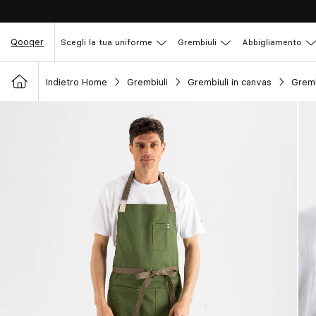
Qooqer
Scegli la tua uniforme
Grembiuli
Abbigliamento
Indietro Home
Grembiuli
Grembiuli in canvas
Gremb