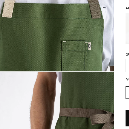
A
Q
Q
Q