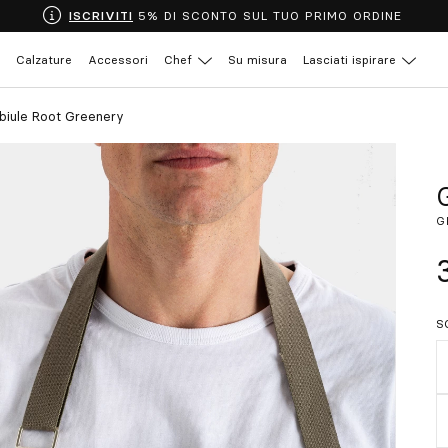
ISCRIVITI
5% DI SCONTO SUL TUO PRIMO ORDINE
Calzature
Accessori
Chef
Su misura
Lasciati ispirare
iule Root Greenery
G
S