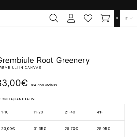
IT
0
Area
Lista
Carrello
utente
dei
desideri
ES
EN
Grembiule Root Greenery
REMBIULI IN CANVAS
FR
33,00€
IVA non inclusa
DE
CONTI QUANTITATIVI
PT
1-10
11-20
21-40
41+
33,00€
31,35€
29,70€
28,05€