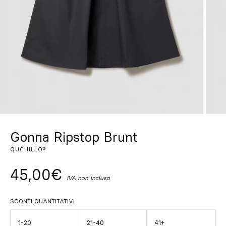
Su misura
Lasciati ispirare
Cerca
IT
ES
EN
FR
DE
PT
Gonna Ripstop Brunt
QUCHILLO®
45,00€
IVA non inclusa
SCONTI QUANTITATIVI
1-20
21-40
41+