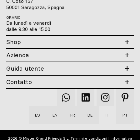
C. Coso 157
50001 Saragozza, Spagna
ORARIO
Da lunedì a venerdì
dalle 9:30 alle 15:00
Shop
Azienda
Guida utente
Contatto
Qooqer
Qooqer
Qooqer
Qooqer
WhatsApp
Linkedin
Instagram
Pintere
ES
EN
FR
DE
IT
PT
2026 © Mister Q and Friends S.L.
Termini e condizioni
|
Informativa