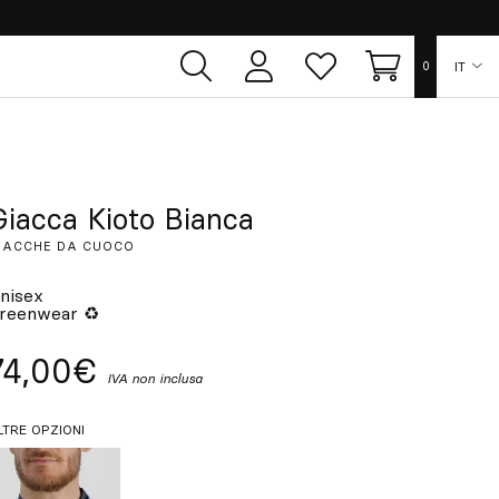
IT
0
Area
Lista
Carrello
utente
dei
desideri
ES
EN
Giacca Kioto Bianca
IACCHE DA CUOCO
FR
nisex
reenwear ♻
DE
74,00€
PT
IVA non inclusa
LTRE OPZIONI