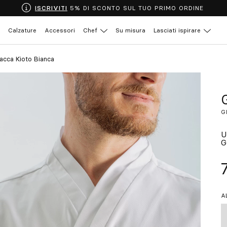
ISCRIVITI
5% DI SCONTO SUL TUO PRIMO ORDINE
Calzature
Accessori
Chef
Su misura
Lasciati ispirare
acca Kioto Bianca
G
U
G
A