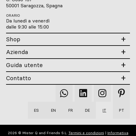
50001 Saragozza, Spagna
ORARIO
Da lunedì a venerdì
dalle 9:30 alle 15:00
Shop
Azienda
Guida utente
Contatto
Qooqer
Qooqer
Qooqer
Qooqer
WhatsApp
Linkedin
Instagram
Pintere
ES
EN
FR
DE
IT
PT
2026 © Mister Q and Friends S.L.
Termini e condizioni
|
Informativa