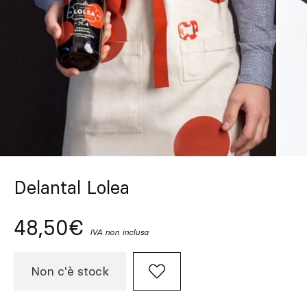
Su misura
Lasciati ispirare
Cerca
IT
ES
EN
FR
DE
PT
Delantal Lolea
48,50€
IVA non inclusa
Non c'è stock