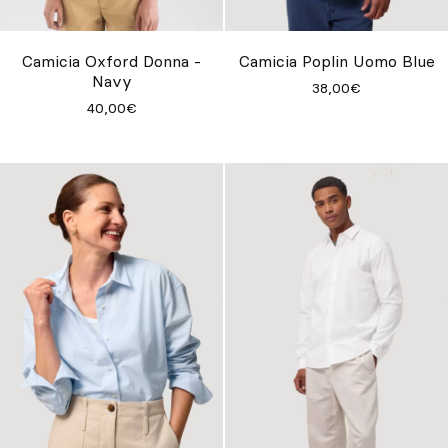
Su misura
Lasciati ispirare
Camicia Oxford Donna -
Camicia Poplin Uomo Blue
Navy
38,00€
Cerca
40,00€
IT
ES
EN
FR
DE
PT