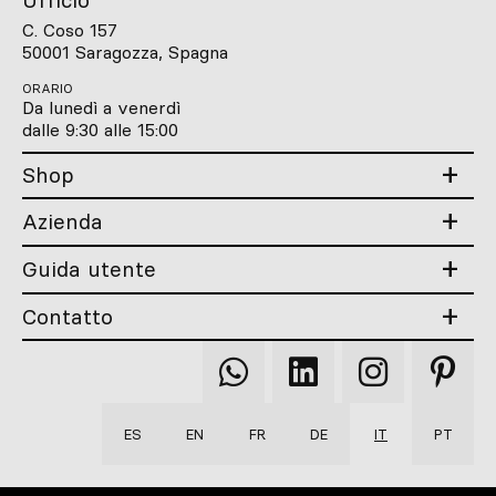
C. Coso 157
50001 Saragozza, Spagna
ORARIO
Da lunedì a venerdì
dalle 9:30 alle 15:00
Shop
Azienda
Guida utente
Contatto
Qooqer
Qooqer
Qooqer
Qooqer
WhatsApp
Linkedin
Instagram
Pintere
ES
EN
FR
DE
IT
PT